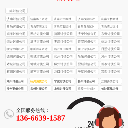
山东讨债公司
济南讨债公司
济南历下区讨
济南市中区讨
济南槐荫区讨
济南天桥区讨
债公司
债公司
债公司
债公司
青岛讨债公司
青岛市南区讨
青岛市北区讨
青岛黄岛区讨
青岛崂山区讨
债公司
债公司
债公司
债公司
威海讨债公司
潍坊讨债公司
菏泽讨债公司
济宁讨债公司
东营讨债公司
烟台讨债公司
淄博讨债公司
枣庄讨债公司
泰安讨债公司
临沂讨债公司
日照讨债公司
临沂兰山区讨
临沂河东区讨
临沂罗庄区讨
临沂沂水县讨
债公司
债公司
债公司
债公司
德州讨债公司
聊城讨债公司
滨州讨债公司
乐陵讨债公司
兖州讨债公司
诸城讨债公司
邹城讨债公司
滕州讨债公司
肥城讨债公司
新泰讨债公司
胶州讨债公司
胶南讨债公司
龙口讨债公司
平度讨债公司
莱西讨债公司
湖州讨债公司
绍兴清债公司
宁波讨债公司
扬州讨债公司
江阴要债公司
常州要债公司
常州讨债公司
上海讨债公司
推荐一些长沙
长沙正规讨债
口碑较好的正
公司的收费标
规讨债公司
准受哪些因素
影响？
全国服务热线：
136-6639-1587