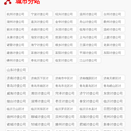
城市分站
杭州讨债公司
宁波讨债公司
绍兴讨债公司
温州讨债公司
台州讨债公司
湖州讨债公司
嘉兴讨债公司
金华讨债公司
舟山讨债公司
衢州讨债公司
丽水讨债公司
余姚讨债公司
乐清讨债公司
临海讨债公司
温岭讨债公司
永康讨债公司
瑞安讨债公司
慈溪讨债公司
义乌讨债公司
上虞讨债公司
诸暨讨债公司
海宁讨债公司
桐乡讨债公司
兰溪讨债公司
龙泉讨债公司
建德讨债公司
富德讨债公司
富阳讨债公司
平湖讨债公司
东阳讨债公司
嵊州讨债公司
奉化讨债公司
临安讨债公司
江山讨债公司
山东讨债公司
济南讨债公司
济南历下区讨
济南市中区讨
济南槐荫区讨
济南天桥区讨
债公司
债公司
债公司
债公司
青岛讨债公司
青岛市南区讨
青岛市北区讨
青岛黄岛区讨
青岛崂山区讨
债公司
债公司
债公司
债公司
威海讨债公司
潍坊讨债公司
菏泽讨债公司
济宁讨债公司
东营讨债公司
烟台讨债公司
淄博讨债公司
枣庄讨债公司
泰安讨债公司
临沂讨债公司
日照讨债公司
临沂兰山区讨
临沂河东区讨
临沂罗庄区讨
临沂沂水县讨
债公司
债公司
债公司
债公司
德州讨债公司
聊城讨债公司
滨州讨债公司
乐陵讨债公司
兖州讨债公司
诸城讨债公司
邹城讨债公司
滕州讨债公司
肥城讨债公司
新泰讨债公司