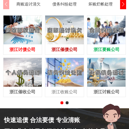
商账追讨清欠
债务纠纷处理
坏账烂帐处理
合
浙江讨债公司
浙江催债公司
浙江要账公司
浙江催收公司
浙江收账公司
浙江讨账公司
快速追债 合法要债 专业清账