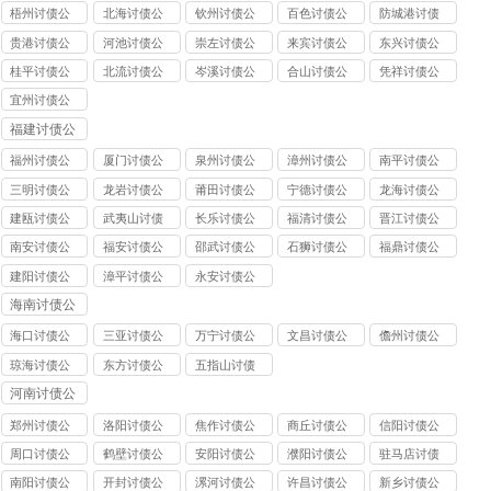
司
司
司
司
司
梧州讨债公
北海讨债公
钦州讨债公
百色讨债公
防城港讨债
司
司
司
司
公司
贵港讨债公
河池讨债公
崇左讨债公
来宾讨债公
东兴讨债公
司
司
司
司
司
桂平讨债公
北流讨债公
岑溪讨债公
合山讨债公
凭祥讨债公
司
司
司
司
司
宜州讨债公
司
福建讨债公
司
福州讨债公
厦门讨债公
泉州讨债公
漳州讨债公
南平讨债公
司
司
司
司
司
三明讨债公
龙岩讨债公
莆田讨债公
宁德讨债公
龙海讨债公
司
司
司
司
司
建瓯讨债公
武夷山讨债
长乐讨债公
福清讨债公
晋江讨债公
司
公司
司
司
司
南安讨债公
福安讨债公
邵武讨债公
石狮讨债公
福鼎讨债公
司
司
司
司
司
建阳讨债公
漳平讨债公
永安讨债公
司
司
司
海南讨债公
司
海口讨债公
三亚讨债公
万宁讨债公
文昌讨债公
儋州讨债公
司
司
司
司
司
琼海讨债公
东方讨债公
五指山讨债
司
司
公司
河南讨债公
司
郑州讨债公
洛阳讨债公
焦作讨债公
商丘讨债公
信阳讨债公
司
司
司
司
司
周口讨债公
鹤壁讨债公
安阳讨债公
濮阳讨债公
驻马店讨债
司
司
司
司
公司
南阳讨债公
开封讨债公
漯河讨债公
许昌讨债公
新乡讨债公