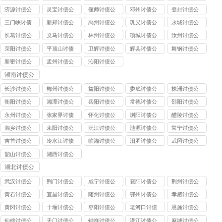
司
司
司
司
司
济源讨债公
灵宝讨债公
偃师讨债公
邓州讨债公
登封讨债公
司
司
司
司
司
三门峡讨债
新郑讨债公
禹州讨债公
巩义讨债公
永城讨债公
公司
司
司
司
司
长葛讨债公
义马讨债公
林州讨债公
项城讨债公
汝州讨债公
司
司
司
司
司
荥阳讨债公
平顶山讨债
卫辉讨债公
辉县讨债公
舞钢讨债公
司
公司
司
司
司
新密讨债公
孟州讨债公
沁阳讨债公
司
司
司
湖南讨债公
司
长沙讨债公
郴州讨债公
益阳讨债公
娄底讨债公
株洲讨债公
司
司
司
司
司
衡阳讨债公
湘潭讨债公
岳阳讨债公
常德讨债公
邵阳讨债公
司
司
司
司
司
永州讨债公
张家界讨债
怀化讨债公
浏阳讨债公
醴陵讨债公
司
公司
司
司
司
湘乡讨债公
耒阳讨债公
沅江讨债公
涟源讨债公
常宁讨债公
司
司
司
司
司
吉首讨债公
冷水江讨债
临湘讨债公
汨罗讨债公
武冈讨债公
司
公司
司
司
司
韶山讨债公
湘西讨债公
司
司
湖北讨债公
司
武汉讨债公
荆门讨债公
咸宁讨债公
襄阳讨债公
荆州讨债公
司
司
司
司
司
黄石讨债公
宜昌讨债公
随州讨债公
鄂州讨债公
孝感讨债公
司
司
司
司
司
黄冈讨债公
十堰讨债公
枣阳讨债公
老河口讨债
恩施讨债公
司
司
司
公司
司
仙桃讨债公
天门讨债公
钟祥讨债公
潜江讨债公
麻城讨债公