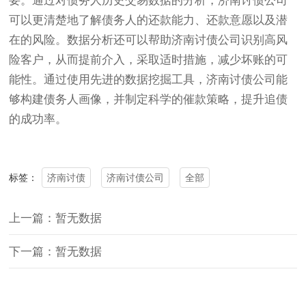
要。通过对债务人历史交易数据的分析，
济南讨债公司
可以更清楚地了解债务人的还款能力、还款意愿以及潜
在的风险。数据分析还可以帮助济南
讨债公司
识别高风
险客户，从而提前介入，采取适时措施，减少坏账的可
能性。通过使用先进的数据挖掘工具，济南
讨债公司
能
够构建债务人画像，并制定科学的催款策略，提升追债
的成功率。
济南讨债
济南讨债公司
全部
标签：
上一篇：暂无数据
下一篇：暂无数据